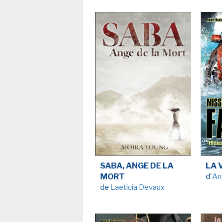
SABA, ANGE DE LA
LA 
MORT
d'
An
de
Laeticia Devaux