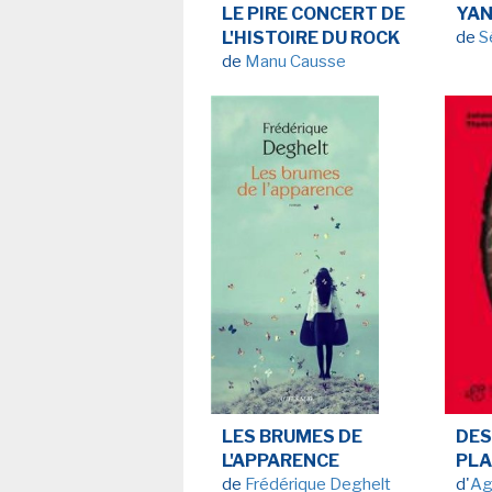
LE PIRE CONCERT DE
YA
NEWSLETTER
L'HISTOIRE DU ROCK
de
S
de
Manu Causse
S'ABONNE
En indiquant votre adresse mail ci-dessus, vous consen
recevoir des mails de la part d'Actusf. Vous pouvez
désinscrire à tout moment à travers les lien
désinscription.
-
Mentions légales
Co
LES BRUMES DE
DES
L'APPARENCE
PL
de
Frédérique Deghelt
d'
Ag