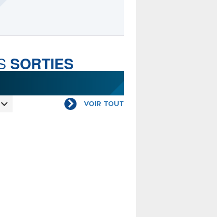
LE MOT DES ÉDITIONS
ACTUSF
S
SORTIES
TEURS
&
ÉDITEURS
VOIR TOUT
RS & ARTISTES
URS & COLLECTIONS
ARUTIONS/SORTIES