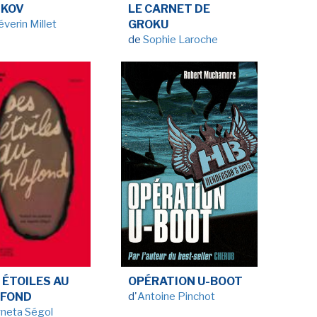
NKOV
LE CARNET DE
LA RÉDACTION
CONTACT
éverin Millet
GROKU
de
Sophie Laroche
R
EDITIONS ACTUSF
EMAGINAIRE
tez à
 vous
s de
-
-
-
okies
Publicités
Données personnelles
Plan du site
 ÉTOILES AU
OPÉRATION U-BOOT
AFOND
d'
Antoine Pinchot
neta Ségol