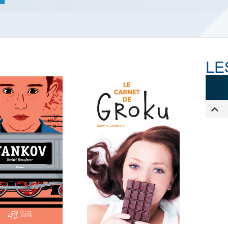
LES ACTUALITÉS DE J.R.R.
TOLKIEN
VOIR TOUTES LES RUBRIQUES
LE
INFO
ÉVÉNEMENTS
AU
CONVENTION
AUTEU
SPECTACLE
EDITE
DÉBAT
LES P
EMISSION
DERNIERS
L'AGENDA
ÉVÉNEMENTS