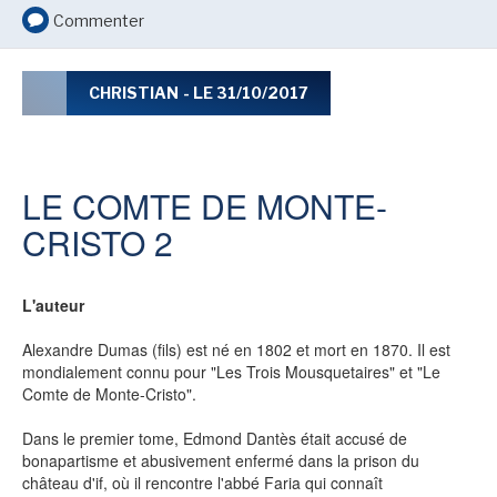
LE MOT DES ÉDITIONS ACTUSF
Commenter
CHRISTIAN
- LE 31/10/2017
VOIR TOUTES LES RUBRIQUES
LE COMTE DE MONTE-
CRISTO 2
BD
JEUNESSE
L'auteur
Alexandre Dumas (fils) est né en 1802 et mort en 1870. Il est
mondialement connu pour "Les Trois Mousquetaires" et "Le
Comte de Monte-Cristo".
LIVRE
FILM
Dans le premier tome, Edmond Dantès était accusé de
bonapartisme et abusivement enfermé dans la prison du
château d'if, où il rencontre l'abbé Faria qui connaît