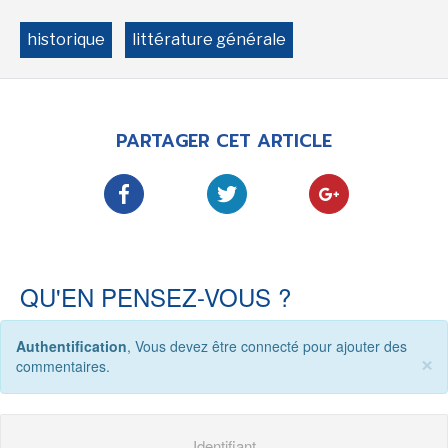
-
-
-
historique
littérature générale
Mentions légales
Cookies
Publicités
-
Données personnelles
Plan du site
PARTAGER CET ARTICLE
QU'EN PENSEZ-VOUS ?
Authentification
, Vous devez être connecté pour ajouter des
×
commentaires.
Identifiant