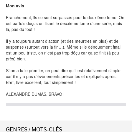
Mon avis
Franchement, ils se sont surpassés pour le deuxième tome. On
NEWSLETTER
est parfois déçus en lisant le deuxième tome d'une série, mais
là, pas du tout !
S'ABONNER
Il y a toujours autant d'action (et des meurtres en plus) et de
En indiquant votre adresse mail ci-dessus, vous consentez à recevoir des mails de la
suspense (surtout vers la fin…). Même si le dénouement final
part d'Actusf. Vous pouvez vous désinscrire à tout moment à travers les liens de
désinscription.
est un peu triste, on n'est pas trop déçu car ça se finit (à peu
près) bien.
LA RÉDACTION
Si on a lu le premier, on peut dire qu'il est relativement simple
car il n y a pas d'évènements présentés et expliqués après.
CONTACT
Bref, livre excellent, tout simplement !
FORUM
ALEXANDRE DUMAS, BRAVO !
EDITIONS ACTUSF
EMAGINAIRE
MES PREMIÈRES LECTURES
GENRES / MOTS-CLÉS