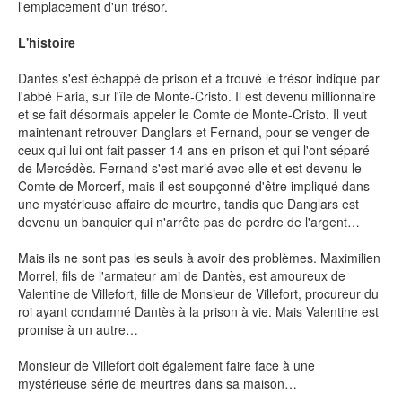
l'emplacement d'un trésor.
SÉRIE TV
L'histoire
Dantès s'est échappé de prison et a trouvé le trésor indiqué par
ÉVÉNEMENTS
l'abbé Faria, sur l'île de Monte-Cristo. Il est devenu millionnaire
et se fait désormais appeler le Comte de Monte-Cristo. Il veut
maintenant retrouver Danglars et Fernand, pour se venger de
CONVENTION
ceux qui lui ont fait passer 14 ans en prison et qui l'ont séparé
de Mercédès. Fernand s'est marié avec elle et est devenu le
SPECTACLE
Comte de Morcerf, mais il est soupçonné d'être impliqué dans
une mystérieuse affaire de meurtre, tandis que Danglars est
DÉBAT
devenu un banquier qui n'arrête pas de perdre de l'argent…
EMISSION
Mais ils ne sont pas les seuls à avoir des problèmes. Maximilien
AUTEURS
&
ÉDITEURS
Morrel, fils de l'armateur ami de Dantès, est amoureux de
Valentine de Villefort, fille de Monsieur de Villefort, procureur du
roi ayant condamné Dantès à la prison à vie. Mais Valentine est
AUTEURS & ARTISTES
promise à un autre…
EDITEURS & COLLECTIONS
Monsieur de Villefort doit également faire face à une
mystérieuse série de meurtres dans sa maison…
LES PARUTIONS/SORTIES