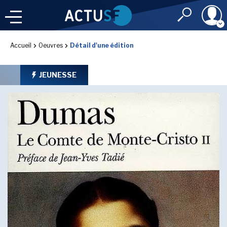
Identifiant
Accueil
Oeuvres
Détail d'une édition
À LA
UNE
LE FIL DE L'
INFO
JEUNESSE
Mot de passe
NOS
RUBRIQUES
Rester connec
CONNEXION
LES UTOPIALES 2025
J'ai oublié mon m
Toujours pas inscri
IMAGINALES 2026