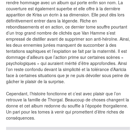
rendre hommage avec un album qui porte enfin son nom. La
couverture est également superbe et elle offre à la dernière
apparition de Kriss un écrin à sa dimension. Elle peut dès lors
définitivement entrer dans la légende. Riche en
NEWSLETTER
rebondissements et en action, ce dernier tome souffre pourtant
d’un trop grand nombre de clichés que Van Hamme s’est
S'ABONNER
empressé de distiller avant de supprimer son anti-héroïne. Ainsi,
les deux ennemies jurées manquent de succomber à des
En indiquant votre adresse mail ci-dessus, vous consentez à recevoir des mails de la
part d'Actusf. Vous pouvez vous désinscrire à tout moment à travers les liens de
tentations saphiques et l’expiation se fait par la maternité. Il est
désinscription.
dommage d’ailleurs que l’action prime sur certaines scènes «
psychologiques » qui auraient mérité d’être approfondies. Ainsi
LA RÉDACTION
l’on reste confondu devant la simplicité et la tolérance d’Aaricia
face à certaines situations que je ne puis dévoiler sous peine de
CONTACT
gâcher le plaisir de la surprise.
FORUM
Cependant, l’histoire fonctionne et c’est avec plaisir que l’on
retrouve la famille de Thorgal. Beaucoup de choses changent la
EDITIONS ACTUSF
donne et cet album redonne du souffle à l’épopée thorgalienne.
EMAGINAIRE
Un pari pour les tomes à venir qui promettent d’être riches de
conséquences.
MES PREMIÈRES LECTURES