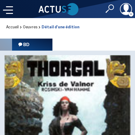
Identifiant
Accueil
Oeuvres
Détail d'une édition
À LA
UNE
LE FIL DE L'
INFO
BD
Mot de passe
NOS
RUBRIQUES
Rester connec
CONNEXION
LES UTOPIALES 2025
J'ai oublié mon m
Toujours pas inscri
IMAGINALES 2026