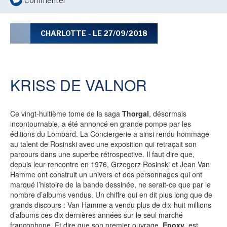
Commenter
LE MOT DES ÉDITIONS ACTUSF
CHARLOTTE
- LE 27/09/2018
VOIR TOUTES LES RUBRIQUES
KRISS DE VALNOR
Ce vingt-huitième tome de la saga
Thorgal
, désormais
incontournable, a été annoncé en grande pompe par les
BD
JEUNESSE
éditions du Lombard. La Conciergerie a ainsi rendu hommage
au talent de Rosinski avec une exposition qui retraçait son
parcours dans une superbe rétrospective. Il faut dire que,
depuis leur rencontre en 1976, Grzegorz Rosinski et Jean Van
Hamme ont construit un univers et des personnages qui ont
marqué l’histoire de la bande dessinée, ne serait-ce que par le
LIVRE
FILM
nombre d’albums vendus. Un chiffre qui en dit plus long que de
grands discours : Van Hamme a vendu plus de dix-huit millions
d’albums ces dix dernières années sur le seul marché
francophone. Et dire que son premier ouvrage,
Epoxy
, est