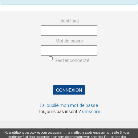
Identifiant
Mot de passe
Rester connecté
CONNEXION
J'ai oublié mon mot de passe
Toujours pas inscrit ?
s'inscrire
©ActuSF 2018 - Réalisation :
Addictic
Nous utilisons des cookies pour vous garantir la meilleure expérience sur notre site. Si vous
continuez à utiliser ce dernier, nous considérerons que vous acceptez l'utilisation des