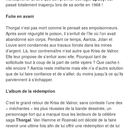
passé totalement inaperçu lors de sa sortie en 1968 !
SÉRIE TV
Fuite en avant
Thorgal n’est pas mort comme le pensait ses empoisonneurs.
ÉVÉNEMENTS
Après avoir régurgité le poison, il s’enfuit de l’île où l’on avait
abandonné son corps. Pendant ce temps, Aaricia, Jolan et
Louve sont condamnés aux travaux forcés dans les mines
CONVENTION
d’argent. Là, leur contremaître n’est autre que Kriss de Valnor.
Elle leur propose de s’enfuir avec elle. Pourquoi tant de
SPECTACLE
sollicitude tout à coup de la part de cette vipère ? Que cache-t-
DÉBAT
elle encore ? Aaricia reste méfiante mais elle n’a d’autre solution
que de lui faire confiance et de s’allier, du moins jusqu’à ce qu’ils
EMISSION
parviennent à s’échapper.
AUTEURS
&
ÉDITEURS
L’album de la rédemption
C’est le grand retour de Kriss de Valnor, sans conteste l’une des
AUTEURS & ARTISTES
« méchantes » les plus réussies de la bande dessinée, un
EDITEURS & COLLECTIONS
personnage fort qui a marqué tous les lecteurs de la célèbre
saga
Thorgal
. Van Hamme et Rosinski ont décidé de la faire
LES PARUTIONS/SORTIES
revenir une ultime fois afin de lui offrir une rédemption et de lui