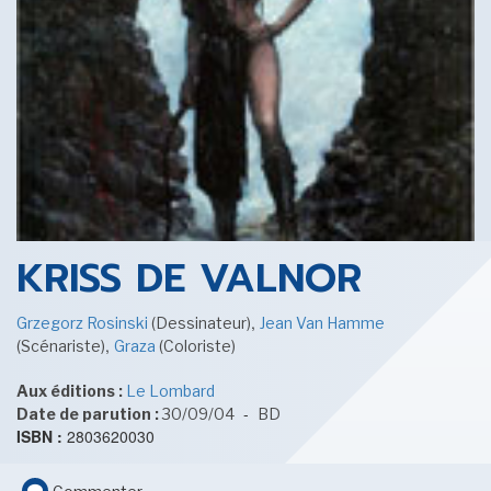
SENSE OF WONDER
CINÉMA ET SÉRIES
KRISS DE VALNOR
,
Grzegorz Rosinski
(Dessinateur)
Jean Van Hamme
,
(Scénariste)
Graza
(Coloriste)
LES ACTUALITÉS DE J.R.R. TOLKIEN
Aux éditions :
Le Lombard
-
Date de parution :
30/09/04
BD
ISBN :
2803620030