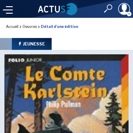
Identifiant
Accueil
Oeuvres
Détail d'une édition
À LA
UNE
LE FIL DE L'
INFO
JEUNESSE
Mot de passe
NOS
RUBRIQUES
Rester connec
CONNEXION
LES UTOPIALES 2025
J'ai oublié mon m
Toujours pas inscri
IMAGINALES 2026