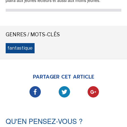
plaira aux jeunes lecteurs et aussi aux moins jeunes.
-
-
-
Mentions légales
Cookies
Publicités
-
Données personnelles
Plan du site
GENRES / MOTS-CLÉS
fantastique
PARTAGER CET ARTICLE
QU'EN PENSEZ-VOUS ?