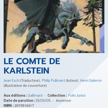
SENSE OF WONDER
CINÉMA ET SÉRIES
LE COMTE DE
KARLSTEIN
,
,
Jean Esch
(Traducteur)
Philip Pullman
( Auteur)
Henri Galeron
LES ACTUALITÉS DE J.R.R. TOLKIEN
(Illustrateur de couverture)
-
Aux éditions :
Gallimard
Collection :
Folio Junior
-
Date de parution :
31/05/05
Jeunesse
ISBN :
2070510417