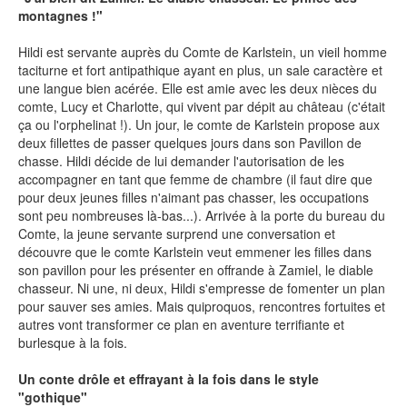
montagnes !"
SÉRIE TV
Hildi est servante auprès du Comte de Karlstein, un vieil homme
taciturne et fort antipathique ayant en plus, un sale caractère et
une langue bien acérée. Elle est amie avec les deux nièces du
ÉVÉNEMENTS
comte, Lucy et Charlotte, qui vivent par dépit au château (c'était
ça ou l'orphelinat !). Un jour, le comte de Karlstein propose aux
deux fillettes de passer quelques jours dans son Pavillon de
CONVENTION
chasse. Hildi décide de lui demander l'autorisation de les
SPECTACLE
accompagner en tant que femme de chambre (il faut dire que
pour deux jeunes filles n'aimant pas chasser, les occupations
DÉBAT
sont peu nombreuses là-bas...). Arrivée à la porte du bureau du
Comte, la jeune servante surprend une conversation et
EMISSION
découvre que le comte Karlstein veut emmener les filles dans
son pavillon pour les présenter en offrande à Zamiel, le diable
AUTEURS
&
ÉDITEURS
chasseur. Ni une, ni deux, Hildi s'empresse de fomenter un plan
pour sauver ses amies. Mais quiproquos, rencontres fortuites et
autres vont transformer ce plan en aventure terrifiante et
AUTEURS & ARTISTES
burlesque à la fois.
EDITEURS & COLLECTIONS
Un conte drôle et effrayant à la fois dans le style
LES PARUTIONS/SORTIES
"gothique"