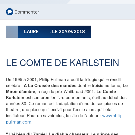
LE MOT DES ÉDITIONS ACTUSF
Commenter
VOIR TOUTES LES RUBRIQUES
LAURE
- LE 20/09/2018
LE COMTE DE KARLSTEIN
BD
JEUNESSE
De 1995 à 2001, Philip Pullman a écrit la trilogie qui le rendit
célèbre :
A La Croisée des mondes
dont le troisième tome,
Le
Miroir d'ambre
,
a reçu le prix Whitbread 2001.
Le Comte
Karlstein
est son premier livre pour enfants, écrit au début des
années 80. Ce roman est l'adaptation d'une de ses pièces de
théâtre, une pièce qu'il écrivit pour l'école alors qu'il était
LIVRE
FILM
instituteur. Pour en savoir plus, le site de l'auteur :
www.philip-
.
pullman.com
"J'ai bien dit Zamiel. Le diable chasseur. Le prince des