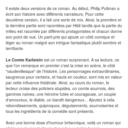
Il existe deux versions de ce roman. Au début, Philip Pullman a
écrit son histoire avec différents narrateurs. Pour cette
deuxième version, il a fait une sorte de mix. Ainsi, la première et
NEWSLETTER
la dernière partie sont racontées par Hildi tandis que la partie du
milieu est racontée par différents protagonistes et chacun donne
S'ABONNER
son point de vue. Un parti pris qui ajoute un côté comique et
léger au roman malgré son intrigue fantastique plutôt sombre et
En indiquant votre adresse mail ci-dessus, vous consentez à recevoir des mails de la
part d'Actusf. Vous pouvez vous désinscrire à tout moment à travers les liens de
terrifiante.
désinscription.
Le Comte Karlstein
est un roman surprenant. A sa lecture, ce
LA RÉDACTION
que l'on remarque en premier c'est la mise en scène, le côté
"vaudevillesque" de l'histoire. Les personnages extraordinaires,
CONTACT
saugrenus pour certains, et hauts en couleur, sont mis en valeur
par cette influence théâtrale. Ainsi, au cours du roman, le
FORUM
lecteur croise des policiers stupides, un comte sournois, des
gamines naïves, une héroïne futée et courageuse, un couple
EDITIONS ACTUSF
d'amoureux, le diable, un bandit dangereux... Ajoutez à cela,
EMAGINAIRE
rebondissements, quiproquos, déguisements, sournoiseries et
tous les ingrédients de la comédie sont présents.
MES PREMIÈRES LECTURES
Avec une bonne dose d'humour britannique, voilà un roman qui