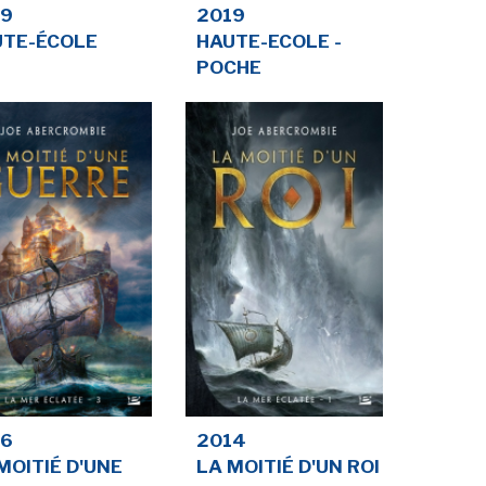
19
2019
LA RÉDACTION
CONTACT
UTE-ÉCOLE
HAUTE-ECOLE -
POCHE
R
EDITIONS ACTUSF
EMAGINAIRE
tez à
 vous
s de
-
-
-
okies
Publicités
Données personnelles
Plan du site
16
2014
MOITIÉ D'UNE
LA MOITIÉ D'UN ROI