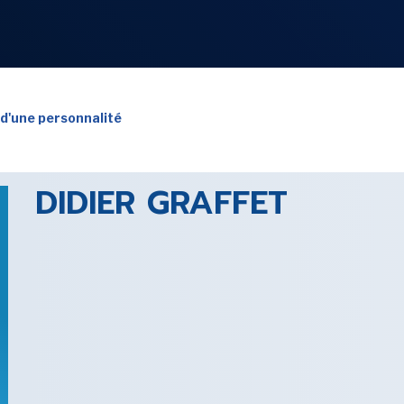
NOS
RUBRIQUES
 d'une personnalité
DIDIER GRAFFET
LES UTOPIALES 2025
SENSE OF WONDER