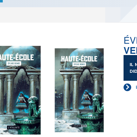
LES ACTUALITÉS DE J.R.R.
TOLKIEN
VOIR TOUTES LES RUBRIQUES
ÉV
VE
INFO
ÉVÉNEMENTS
AU
IL
CONVENTION
AUTEU
DI
SPECTACLE
EDITE
DÉBAT
LES P
EMISSION
DERNIERS
L'AGENDA
ÉVÉNEMENTS