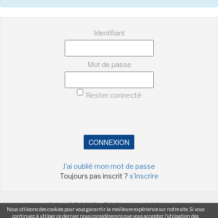
Identifiant
Mot de passe
Rester connecté
CONNEXION
J'ai oublié mon mot de passe
Toujours pas inscrit ?
s'inscrire
©ActuSF 2018 - Réalisation :
Addictic
Nous utilisons des cookies pour vous garantir la meilleure expérience sur notre site. Si vous
continuez à utiliser ce dernier, nous considérerons que vous acceptez l'utilisation des