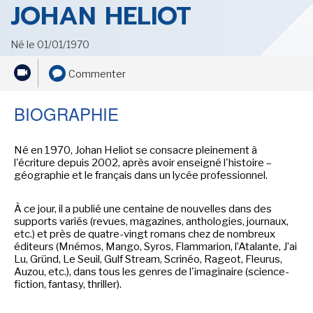
JOHAN HELIOT
Né le 01/01/1970
SENSE OF WONDER
Commenter
BIOGRAPHIE
Né en 1970, Johan Heliot se consacre pleinement à
CINÉMA ET SÉRIES
l'écriture depuis 2002, après avoir enseigné l'histoire –
géographie et le français dans un lycée professionnel.
À ce jour, il a publié une centaine de nouvelles dans des
supports variés (revues, magazines, anthologies, journaux,
etc.) et près de quatre-vingt romans chez de nombreux
LES ACTUALITÉS DE J.R.R. TOLKIEN
éditeurs (Mnémos, Mango, Syros, Flammarion, l’Atalante, J’ai
Lu, Gründ, Le Seuil, Gulf Stream, Scrinéo, Rageot, Fleurus,
Auzou, etc.), dans tous les genres de l'imaginaire (science-
fiction, fantasy, thriller).