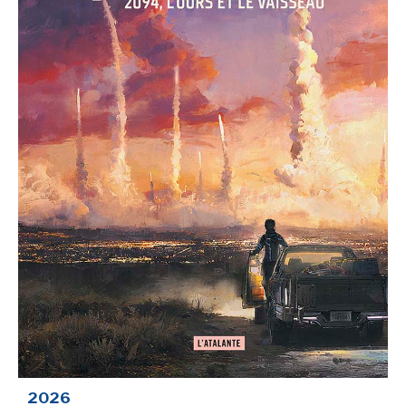
SÉRIE TV
ÉVÉNEMENTS
CONVENTION
SPECTACLE
DÉBAT
EMISSION
AUTEURS
&
ÉDITEURS
AUTEURS & ARTISTES
EDITEURS & COLLECTIONS
LES PARUTIONS/SORTIES
2026