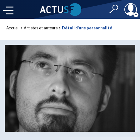
Identifiant
Accueil
Artistes et auteurs
Détail d'une personnalité
À LA
UNE
LE FIL DE L'
INFO
Mot de passe
NOS
RUBRIQUES
Rester connec
CONNEXION
LES UTOPIALES 2025
J'ai oublié mon m
Toujours pas inscri
IMAGINALES 2026