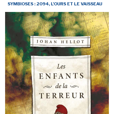
SYMBIOSES : 2094, L'OURS ET LE VAISSEAU
NEWSLETTER
S'ABONNER
En indiquant votre adresse mail ci-dessus, vous consentez à recevoir des mails de la
part d'Actusf. Vous pouvez vous désinscrire à tout moment à travers les liens de
désinscription.
LA RÉDACTION
CONTACT
FORUM
EDITIONS ACTUSF
EMAGINAIRE
MES PREMIÈRES LECTURES