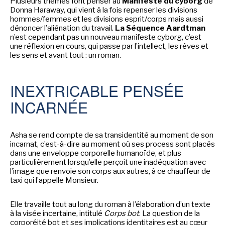
Plusieurs thèmes font penser au
Manifeste du cyborg
de
Donna Haraway, qui vient à la fois repenser les divisions
hommes/femmes et les divisions esprit/corps mais aussi
-
-
-
Mentions légales
Cookies
Publicités
dénoncer l’aliénation du travail.
La Séquence Aardtman
-
Données personnelles
Plan du site
n’est cependant pas un nouveau manifeste cyborg, c’est
une réflexion en cours, qui passe par l’intellect, les rêves et
les sens et avant tout : un roman.
INEXTRICABLE PENSÉE
INCARNÉE
Asha se rend compte de sa transidentité au moment de son
incarnat, c’est-à-dire au moment où ses process sont placés
dans une enveloppe corporelle humanoïde, et plus
particulièrement lorsqu’elle perçoit une inadéquation avec
l’image que renvoie son corps aux autres, à ce chauffeur de
taxi qui l’appelle Monsieur.
Elle travaille tout au long du roman à l’élaboration d’un texte
à la visée incertaine, intitulé
Corps bot
. La question de la
corporéité bot et ses implications identitaires est au cœur