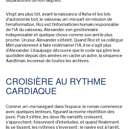
séparatistes ou non-alignés.
SÉRIE TV
Vingt ans plus tôt, avant la naissance d’Asha et les lois
d’autonomie bot, le vaisseau
ari-me
part en mission de
terraformation. Roz est l’informaticien humain responsable
de l’IA du vaisseau, Alexander, son gestionnaire
ÉVÉNEMENTS
indispensable et quelque chose comme son ami le plus
proche. Un jour, Alexander s’éteint. Quand Roz et sa collègue
Mim parviennent à faire redémarrer l’IA, il ne s’agit plus
CONVENTION
d’Alexander. L’équipage découvre que le code qui gère leur
quotidien depuis des années en cache un autre, la séquence
SPECTACLE
Aardtman, inconnue de toutes les archives.
DÉBAT
EMISSION
CROISIÈRE AU RYTHME
AUTEURS
&
ÉDITEURS
CARDIAQUE
AUTEURS & ARTISTES
Comme
ari-me
navigant dans l’espace, le roman commence
avec quelques lenteurs, figurant la morne répétition des
EDITEURS & COLLECTIONS
jours. Puis il s’étire, les deux fils narratifs croissent,
s’approchent, foisonnent d’interludes, et quand finalement
LES PARUTIONS/SORTIES
ils se tissent, les rythmes s’inversent : le navire est à l’arrêt,