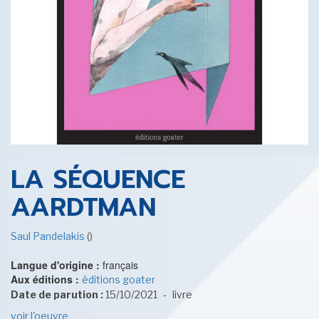
SENSE OF WONDER
CINÉMA ET SÉRIES
LA SÉQUENCE
AARDTMAN
Saul Pandelakis
()
LES ACTUALITÉS DE J.R.R. TOLKIEN
Langue d'origine :
français
Aux éditions :
éditions goater
-
Date de parution :
15/10/2021
livre
voir l'oeuvre