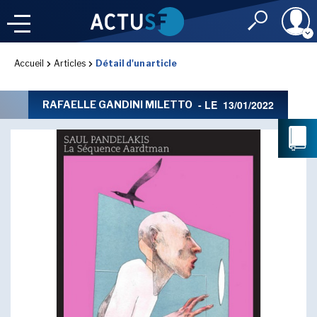
Identifiant
Accueil
Articles
Détail d'un article
À LA
UNE
LE FIL DE L'
INFO
- LE
13/01/2022
RAFAELLE GANDINI MILETTO
Mot de passe
NOS
RUBRIQUES
Rester connec
CONNEXION
LES UTOPIALES 2025
J'ai oublié mon m
Toujours pas inscri
IMAGINALES 2026