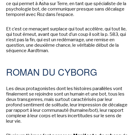
ce qui permet à Asha sur Terre, en tant que spécialiste de la
psychologie bot, de communiquer presque sans décalage
temporel avec Roz dans l’espace.
NEWSLETTER
Et c’est ce menaçant surplace qui tout accélère, qui tout lie,
qui tout émeut, avant que tout d’un coup il soit la p. 583, qui
S'ABONNER
n’est pas la fin, qui est un redémarrage, une remise en
question, une deuxième chance, le véritable début de la
En indiquant votre adresse mail ci-dessus, vous consentez à recevoir des mails de la
part d'Actusf. Vous pouvez vous désinscrire à tout moment à travers les liens de
séquence Aardtman.
désinscription.
LA RÉDACTION
ROMAN DU CYBORG
CONTACT
Les deux protagonistes dont les histoires parallèles vont
FORUM
finalement se rejoindre sont un humain et une bot, tous les
deux transgenres, mais surtout caractérisés par leur
EDITIONS ACTUSF
profond sentiment de solitude, leur impression de décalage
par rapport à leur communauté (humaine/bot), leur rapport
EMAGINAIRE
complexe à leur corps et leurs incertitudes sur le sens de
leur vie.
MES PREMIÈRES LECTURES