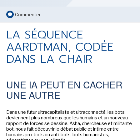
LE MOT DES ÉDITIONS ACTUSF
Commenter
LA SÉQUENCE
VOIR TOUTES LES RUBRIQUES
AARDTMAN, CODÉE
DANS LA CHAIR
BD
JEUNESSE
UNE IA PEUT EN CACHER
UNE AUTRE
Dans une futur ultracapitaliste et ultraconnecté, les bots
LIVRE
FILM
deviennent plus nombreux que les humains et un nouveau
rapport de forces se dessine. Asha, chercheuse et militante
bot, nous fait découvrir le débat public et intime entre
humains pro-bots ou anti-bots, bots humanistes,