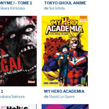
NYME ! - TOME 1
TOKYO GHOUL ANIME
LA RÉDACTION
CONTACT
hikara Kimizuka
de
Sui Ishida
R
EDITIONS ACTUSF
EMAGINAIRE
tez à
 vous
s de
-
-
-
okies
Publicités
Données personnelles
Plan du site
 1
MY HERO ACADEMIA
sukasa Saimura
de
David Le Quere