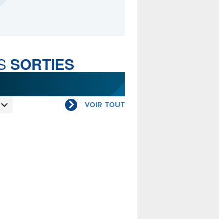
LE MOT DES ÉDITIONS
ACTUSF
S
SORTIES
TEURS
&
ÉDITEURS
VOIR TOUT
RS & ARTISTES
URS & COLLECTIONS
ARUTIONS/SORTIES