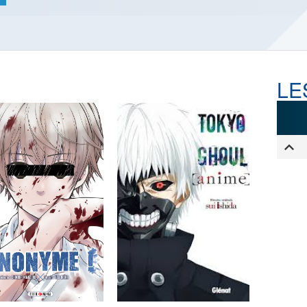
LES ACTUALITÉS DE J.R.R.
TOLKIEN
VOIR TOUTES LES RUBRIQUES
LE
INFO
ÉVÉNEMENTS
AU
CONVENTION
AUTEU
SPECTACLE
EDITE
DÉBAT
LES P
EMISSION
DERNIERS
L'AGENDA
ÉVÉNEMENTS