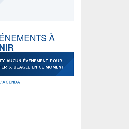
LE MOT DES ÉDITIONS
ACTUSF
ÉNEMENTS À
NIR
TEURS
&
ÉDITEURS
 N'Y AUCUN ÉVÉNEMENT POUR
RS & ARTISTES
TER S. BEAGLE EN CE MOMENT
URS & COLLECTIONS
L'AGENDA
ARUTIONS/SORTIES