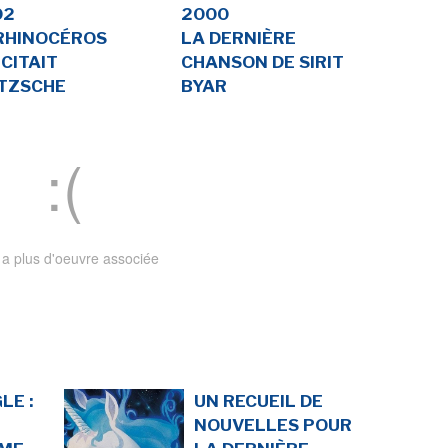
02
2000
LA RÉDACTION
CONTACT
RHINOCÉROS
LA DERNIÈRE
 CITAIT
CHANSON DE SIRIT
R
EDITIONS ACTUSF
EMAGINAIRE
ETZSCHE
BYAR
tez à
 vous
s de
-
-
-
okies
Publicités
Données personnelles
Plan du site
y a plus d'oeuvre associée
LE :
UN RECUEIL DE
NOUVELLES POUR