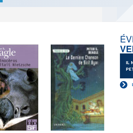
LES ACTUALITÉS DE J.R.R.
TOLKIEN
VOIR TOUTES LES RUBRIQUES
ÉV
VE
INFO
ÉVÉNEMENTS
AU
IL
CONVENTION
AUTEU
PE
SPECTACLE
EDITE
DÉBAT
LES P
EMISSION
DERNIERS
L'AGENDA
ÉVÉNEMENTS