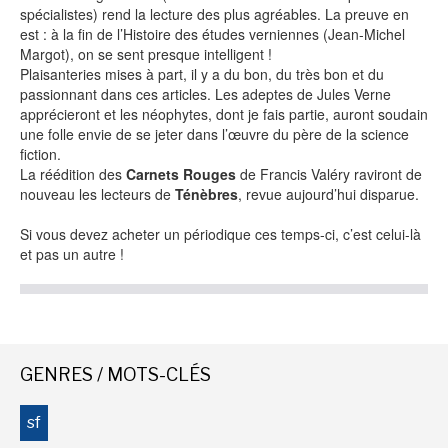
spécialistes) rend la lecture des plus agréables. La preuve en
est : à la fin de l’Histoire des études verniennes (Jean-Michel
Margot), on se sent presque intelligent !
Plaisanteries mises à part, il y a du bon, du très bon et du
NEWSLETTER
passionnant dans ces articles. Les adeptes de Jules Verne
apprécieront et les néophytes, dont je fais partie, auront soudain
S'ABONNER
une folle envie de se jeter dans l’œuvre du père de la science
En indiquant votre adresse mail ci-dessus, vous consentez à recevoir des mails de la
fiction.
part d'Actusf. Vous pouvez vous désinscrire à tout moment à travers les liens de
La réédition des
Carnets Rouges
de Francis Valéry raviront de
désinscription.
nouveau les lecteurs de
Ténèbres
, revue aujourd’hui disparue.
LA RÉDACTION
Si vous devez acheter un périodique ces temps-ci, c’est celui-là
et pas un autre !
CONTACT
FORUM
EDITIONS ACTUSF
EMAGINAIRE
GENRES / MOTS-CLÉS
MES PREMIÈRES LECTURES
sf