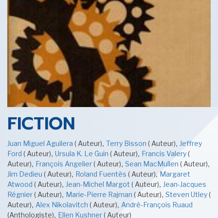
SENSE OF WONDER
CINÉMA ET SÉRIES
FICTION
,
,
Juan Miguel Aguilera
( Auteur)
Terry Bisson
( Auteur)
Jeffrey
,
,
Ford
( Auteur)
Ursula K. Le Guin
( Auteur)
Francis Valery
(
,
,
,
Auteur)
François Angelier
LES ACTUALITÉS DE J.R.R. TOLKIEN
( Auteur)
Sean MacMullen
( Auteur)
,
,
Jim Dedieu
( Auteur)
Roland Fuentès
( Auteur)
Margaret
,
,
Atwood
( Auteur)
Jean-Michel Margot
( Auteur)
Jean-Jacques
,
,
Régnier
( Auteur)
Marie-Pierre Rajman
( Auteur)
Steven Utley
(
,
,
Auteur)
Alex Nikolavitch
( Auteur)
André-François Ruaud
,
(Anthologiste)
Ellen Kushner
( Auteur)