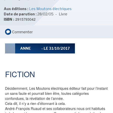
LE MOT DES ÉDITIONS ACTUSF
Aux éditions :
Les Moutons électriques
-
Date de parution :
28/02/05
Livre
ISBN :
2915793042
VOIR TOUTES LES RUBRIQUES
Commenter
ANNE
- LE 31/10/2017
BD
JEUNESSE
FICTION
Décidemment, Les Moutons électriques éditeur fait pour l’instant
un sans faute et pourrait bien être, toutes catégories
LIVRE
FILM
confondues, la révélation de l’année.
Cela dit, il n’y a rien d’étonnant à cela.
André-François Ruaud et ses collaborateurs nous ont habitués