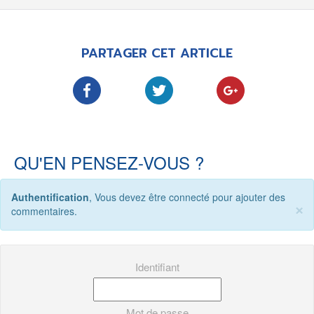
-
-
-
Mentions légales
Cookies
Publicités
-
Données personnelles
Plan du site
PARTAGER CET ARTICLE
QU'EN PENSEZ-VOUS ?
Authentification
, Vous devez être connecté pour ajouter des
×
commentaires.
Identifiant
Mot de passe