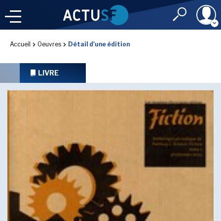
Identifiant
Accueil
Oeuvres
Détail d'une édition
À LA
UNE
LE FIL DE L'
INFO
LIVRE
Mot de passe
NOS
RUBRIQUES
Rester connec
CONNEXION
LES UTOPIALES 2025
J'ai oublié mon m
Toujours pas inscri
IMAGINALES 2026