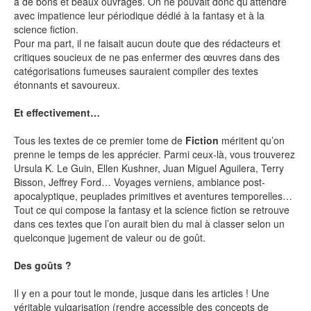
à de bons et beaux ouvrages. On ne pouvait donc qu’attendre
avec impatience leur périodique dédié à la fantasy et à la
science fiction.
SÉRIE TV
Pour ma part, il ne faisait aucun doute que des rédacteurs et
critiques soucieux de ne pas enfermer des œuvres dans des
catégorisations fumeuses sauraient compiler des textes
ÉVÉNEMENTS
étonnants et savoureux.
CONVENTION
Et effectivement…
SPECTACLE
Tous les textes de ce premier tome de
Fiction
méritent qu’on
prenne le temps de les apprécier. Parmi ceux-là, vous trouverez
DÉBAT
Ursula K. Le Guin, Ellen Kushner, Juan Miguel Aguilera, Terry
Bisson, Jeffrey Ford… Voyages verniens, ambiance post-
EMISSION
apocalyptique, peuplades primitives et aventures temporelles…
AUTEURS
Tout ce qui compose la fantasy et la science fiction se retrouve
&
ÉDITEURS
dans ces textes que l’on aurait bien du mal à classer selon un
quelconque jugement de valeur ou de goût.
AUTEURS & ARTISTES
Des goûts ?
EDITEURS & COLLECTIONS
Il y en a pour tout le monde, jusque dans les articles ! Une
LES PARUTIONS/SORTIES
véritable vulgarisation (rendre accessible des concepts de