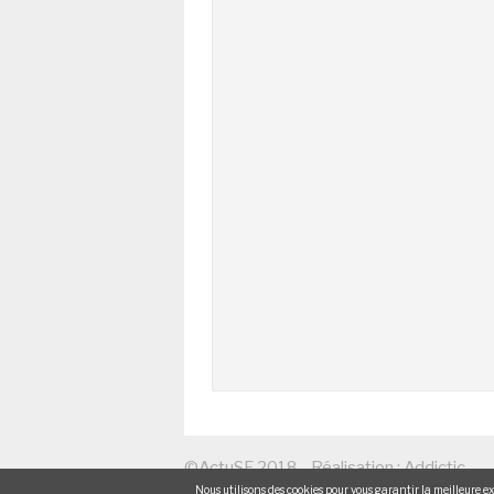
©ActuSF 2018 - Réalisation :
Addictic
Nous utilisons des cookies pour vous garantir la meilleure exp