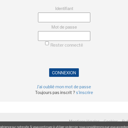
Identifiant
Mot de passe
Rester connecté
CONNEXION
J'ai oublié mon mot de passe
Toujours pas inscrit ?
s'inscrire
-
-
Mentions légales
Cookies
Pub
érience sur notre site. Si vous continuez à utiliser ce dernier, nous considérerons que vous acceptez l