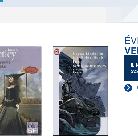
LES ACTUALITÉS DE J.R.R.
TOLKIEN
VOIR TOUTES LES RUBRIQUES
ÉV
VE
INFO
ÉVÉNEMENTS
AU
IL
CONVENTION
AUTEU
XA
SPECTACLE
EDITE
DÉBAT
LES P
EMISSION
DERNIERS
L'AGENDA
ÉVÉNEMENTS