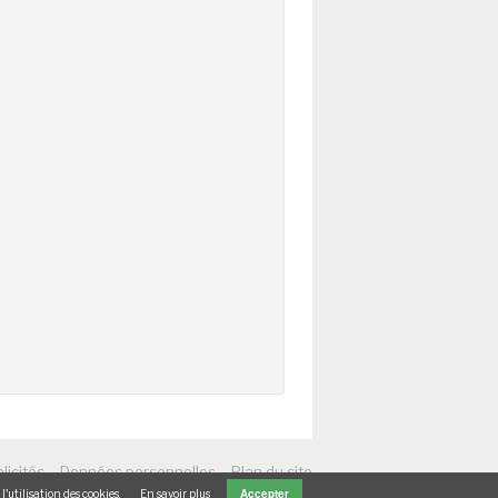
-
-
licités
Données personnelles
Plan du site
Accepter
'utilisation des cookies.
En savoir plus